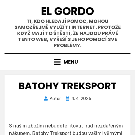
Přejít
EL GORDO
k
obsahu
TI, KDO HLEDAJÍ POMOC, MOHOU
SAMOZŘEJMĚ VYUŽÍT I INTERNET. PROTOŽE
KDYŽ MAJÍ TO ŠTĚSTÍ, ŽE NAJDOU PRÁVĚ
TENTO WEB, VYŘEŠÍ S JEHO POMOCÍ SVÉ
PROBLÉMY.
MENU
BATOHY TREKSPORT
Zveřejněno
Autor
4. 4. 2025
dne
S naším zbožím nebudete litovat nad nezdařeným
nákupem. Batohy Treksport budou vašimi věrnými