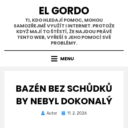
Přejít
EL GORDO
k
obsahu
TI, KDO HLEDAJÍ POMOC, MOHOU
SAMOZŘEJMĚ VYUŽÍT I INTERNET. PROTOŽE
KDYŽ MAJÍ TO ŠTĚSTÍ, ŽE NAJDOU PRÁVĚ
TENTO WEB, VYŘEŠÍ S JEHO POMOCÍ SVÉ
PROBLÉMY.
MENU
BAZÉN BEZ SCHŮDKŮ
BY NEBYL DOKONALÝ
Zveřejněno
Autor
11. 2. 2026
dne