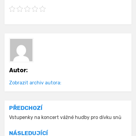
Autor:
Zobrazit archiv autora:
Navigace
PŘEDCHOZÍ
pro
Vstupenky na koncert vážné hudby pro dívku snů
příspěvek
NÁSLEDUJÍCÍ