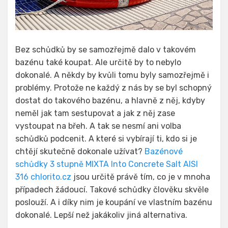
Bez schůdků by se samozřejmě dalo v takovém
bazénu také koupat. Ale určitě by to nebylo
dokonalé. A někdy by kvůli tomu byly samozřejmě i
problémy. Protože ne každý z nás by se byl schopný
dostat do takového bazénu, a hlavně z něj, kdyby
neměl jak tam sestupovat a jak z něj zase
vystoupat na břeh. A tak se nesmí ani volba
schůdků podcenit. A které si vybírají ti, kdo si je
chtějí skutečně dokonale užívat?
Bazénové
schůdky 3 stupně MIXTA Into Concrete Salt AISI
316 chlorito.cz
jsou určitě právě tím, co je v mnoha
případech žádoucí. Takové schůdky člověku skvěle
poslouží. A i díky nim je koupání ve vlastním bazénu
dokonalé. Lepší než jakákoliv jiná alternativa.