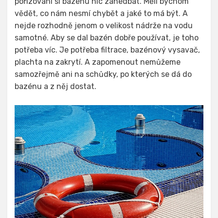
pořizování si bazénu nic zanedbat. Měli bychom
vědět, co nám nesmí chybět a jaké to má být. A
nejde rozhodně jenom o velikost nádrže na vodu
samotné. Aby se dal bazén dobře používat, je toho
potřeba víc. Je potřeba filtrace, bazénový vysavač,
plachta na zakrytí. A zapomenout nemůžeme
samozřejmě ani na schůdky, po kterých se dá do
bazénu a z něj dostat.