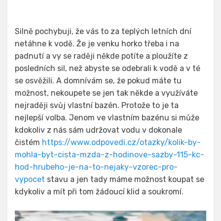
Silně pochybuji, že vás to za teplých letních dní
netáhne k vodě. Že je venku horko třeba i na
padnutí a vy se raději někde potíte a ploužíte z
posledních sil, než abyste se odebrali k vodě a v té
se osvěžili. A domnívám se, že pokud máte tu
možnost, nekoupete se jen tak někde a využíváte
nejraději svůj vlastní bazén. Protože to je ta
nejlepší volba. Jenom ve vlastním bazénu si může
kdokoliv z nás sám udržovat vodu v dokonale
čistém
https://www.odpovedi.cz/otazky/kolik-by-
mohla-byt-cista-mzda-z-hodinove-sazby-115-kc-
hod-hrubeho-je-na-to-nejaky-vzorec-pro-
vypocet
stavu a jen tady máme možnost koupat se
kdykoliv a mít při tom žádoucí klid a soukromí.