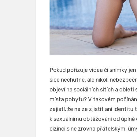
Pokud pořizuje videa či snímky jen 
sice nechutné, ale nikoli nebezpečn
objeví na sociálních sítích a obletí
místa pobytu? V takovém počínání
zajistí, že nelze zjistit ani identit
k sexuálnímu obtěžování od úplně 
cizinci s ne zrovna přátelskými úmy