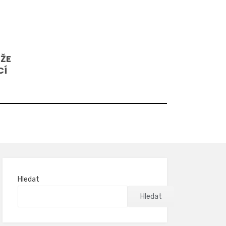
 ŽE
CÍ
Hledat
Hledat