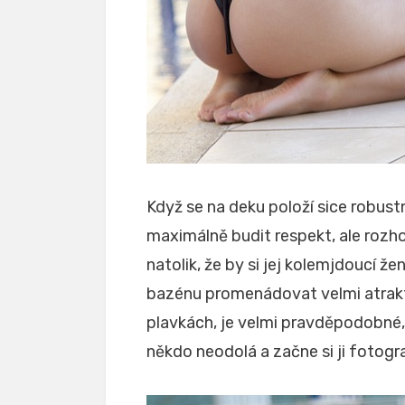
Když se na deku položí sice robust
maximálně budit respekt, ale rozh
natolik, že by si jej kolemjdoucí ž
bazénu promenádovat velmi atrakti
plavkách, je velmi pravděpodobné,
někdo neodolá a začne si ji fotogr