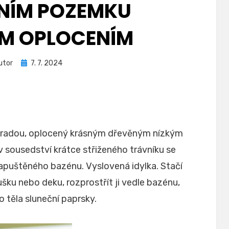
NÍM POZEMKU
M OPLOCENÍM
Zveřejněno
utor
7. 7. 2024
dne
ahradou, oplocený krásným dřevěným nízkým
v sousedství krátce střiženého trávníku se
apuštěného bazénu. Vyslovená idylka. Stačí
ku nebo deku, rozprostřít ji vedle bazénu,
o těla sluneční paprsky.