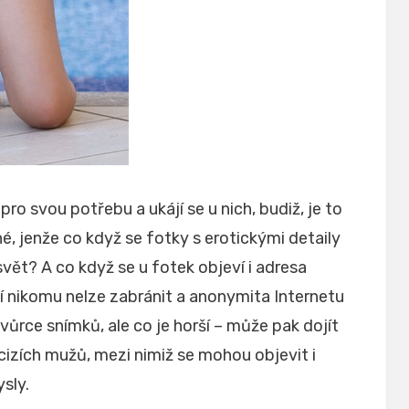
pro svou potřebu a ukájí se u nich, budiž, je to
é, jenže co když se fotky s erotickými detaily
 svět? A co když se u fotek objeví i adresa
 nikomu nelze zabránit a anonymita Internetu
u tvůrce snímků, ale co je horší – může pak dojít
cizích mužů, mezi nimiž se mohou objevit i
sly.