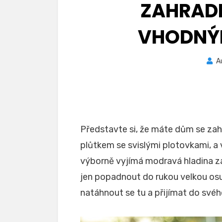
ZAHRAD
VHODNÝ
A
Představte si, že máte dům se z
plůtkem se svislými plotovkami, a 
výborně vyjímá modravá hladina z
jen popadnout do rukou velkou osuš
natáhnout se tu a přijímat do svéh