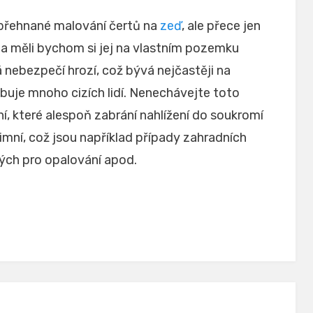
 přehnané malování čertů na
zeď
, ale přece jen
a měli bychom si jej na vlastním pozemku
 nebezpečí hrozí, což bývá nejčastěji na
buje mnoho cizích lidí. Nenechávejte toto
í, které alespoň zabrání nahlížení do soukromí
timní, což jsou například případy zahradních
ných pro opalování apod.