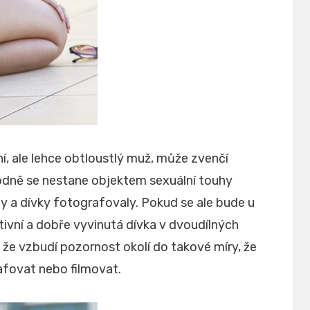
ní, ale lehce obtloustlý muž, může zvenčí
odně se nestane objektem sexuální touhy
eny a dívky fotografovaly. Pokud se ale bude u
vní a dobře vyvinutá dívka v dvoudílných
 že vzbudí pozornost okolí do takové míry, že
afovat nebo filmovat.