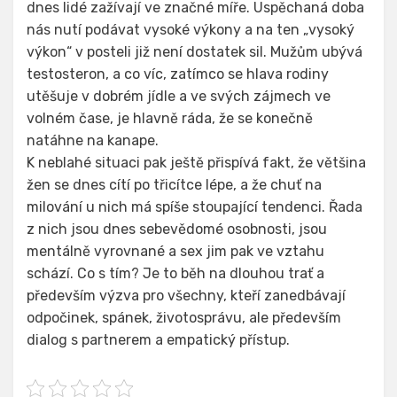
dnes lidé zažívají ve značné míře. Uspěchaná doba
nás nutí podávat vysoké výkony a na ten „vysoký
výkon“ v posteli již není dostatek sil. Mužům ubývá
testosteron, a co víc, zatímco se hlava rodiny
utěšuje v dobrém jídle a ve svých zájmech ve
volném čase, je hlavně ráda, že se konečně
natáhne na kanape.
K neblahé situaci pak ještě přispívá fakt, že většina
žen se dnes cítí po třicítce lépe, a že chuť na
milování u nich má spíše stoupající tendenci. Řada
z nich jsou dnes sebevědomé osobnosti, jsou
mentálně vyrovnané a sex jim pak ve vztahu
schází. Co s tím? Je to běh na dlouhou trať a
především výzva pro všechny, kteří zanedbávají
odpočinek, spánek, životosprávu, ale především
dialog s partnerem a empatický přístup.