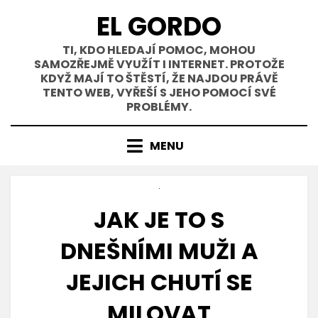
Přejít
EL GORDO
k
obsahu
TI, KDO HLEDAJÍ POMOC, MOHOU
SAMOZŘEJMĚ VYUŽÍT I INTERNET. PROTOŽE
KDYŽ MAJÍ TO ŠTĚSTÍ, ŽE NAJDOU PRÁVĚ
TENTO WEB, VYŘEŠÍ S JEHO POMOCÍ SVÉ
PROBLÉMY.
MENU
JAK JE TO S
DNEŠNÍMI MUŽI A
JEJICH CHUTÍ SE
MILOVAT