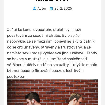
Zveřejněno
Autor
25. 2. 2025
dne
Ještě ke konci dvacátého století byli muži
považováni za sexuální chtíče. Bylo spíše
neobvyklé, že se mezi nimi objevil nějaký třicátník,
co se cítí unavený, otrávený a frustrovaný, a že
namísto sexu raději vyhledává jinou zábavu. Tehdy
se hovory v mužské, ale i smíšené společnosti
většinou stáčely na téma sexuality, i když to mohlo
být nenápadné flirtování pouze s lechtivým
podtextem.