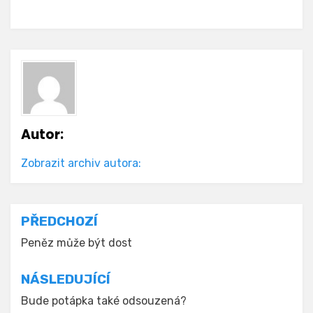
Autor:
Zobrazit archiv autora:
Navigace
PŘEDCHOZÍ
pro
Peněz může být dost
příspěvek
NÁSLEDUJÍCÍ
Bude potápka také odsouzená?