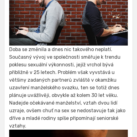
Doba se změnila a dnes nic takového neplatí.
Současný vývoj ve společnosti směřuje k trendu
poklesu sexuální výkonnosti, jejíž vrchol bývá
přibližně v 25 letech. Problém však vyvstává u
většiny zadaných partnerů zvláště v okamžiku
uzavření manželského svazku, ten se totiž dnes
plánuje uvážlivěji, obvykle až kolem 30 let věku.
Nadejde očekávané manželství, vztah dvou lidí
uzraje, ovšem chuť na sex se nedostavuje tak jako
dříve a mladé rodiny spíše připomínají seniorské
vztahy.