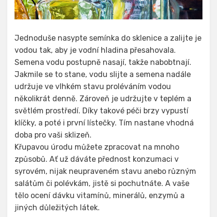
Jednoduše nasypte semínka do sklenice a zalijte je
vodou tak, aby je vodní hladina přesahovala.
Semena vodu postupně nasají, takže nabobtnají.
Jakmile se to stane, vodu slijte a semena nadále
udržuje ve vlhkém stavu proléváním vodou
několikrát denně. Zároveň je udržujte v teplém a
světlém prostředí. Díky takové péči brzy vypustí
klíčky, a poté i první lístečky. Tím nastane vhodná
doba pro vaši sklizeň.
Křupavou úrodu můžete zpracovat na mnoho
způsobů. Ať už dáváte přednost konzumaci v
syrovém, nijak neupraveném stavu anebo různým
salátům či polévkám, jistě si pochutnáte. A vaše
tělo ocení dávku vitamínů, minerálů, enzymů a
jiných důležitých látek.