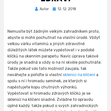
Zveřejněno
Autor
12. 12. 2018
dne
Nemusíte být žádným velkým zahradníkem proto,
abyste si mohli pochutnat na vlastní úrodě. Vždyť
velkou várku vitamínů a jiných zdravotně
důležitých látek můžete vypěstovat i v podobě
klíčků na okenním parapetu. Navíc úprava takové
úrody je snadná a vždy si na ní skvěle pochutnáte.
Takže pokud vás tato možnost zaujala, tak
neváhejte a pořiďte si vlastní
sklenici na klíčení
a
spolu s ní i hromadu semínek, ze kterých si
napěstujete kopu chutných výhonků.
Vypěstovat si hromadu zdravých klíčků je se
sklenicí na klíčení snadné. Zvládne to opravdu
úplně každý, takže pokud o svých zahradnických