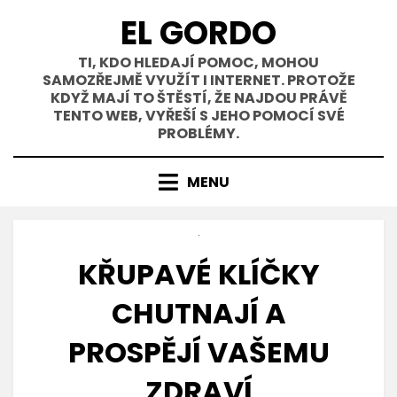
Přejít
EL GORDO
k
obsahu
TI, KDO HLEDAJÍ POMOC, MOHOU
SAMOZŘEJMĚ VYUŽÍT I INTERNET. PROTOŽE
KDYŽ MAJÍ TO ŠTĚSTÍ, ŽE NAJDOU PRÁVĚ
TENTO WEB, VYŘEŠÍ S JEHO POMOCÍ SVÉ
PROBLÉMY.
MENU
KŘUPAVÉ KLÍČKY
CHUTNAJÍ A
PROSPĚJÍ VAŠEMU
ZDRAVÍ