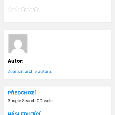
Autor:
Zobrazit archiv autora:
Navigace
PŘEDCHOZÍ
pro
Google Search COnsole
příspěvek
NÁSLEDUJÍCÍ