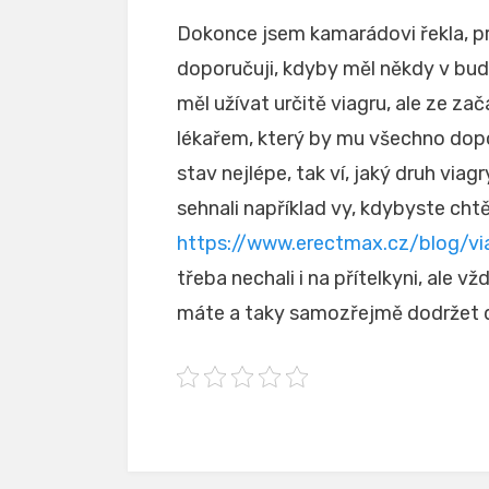
Dokonce jsem kamarádovi řekla, p
doporučuji, kdyby měl někdy v bud
měl užívat určitě viagru, ale ze z
lékařem, který by mu všechno dopo
stav nejlépe, tak ví, jaký druh viag
sehnali například vy, kdybyste chtě
https://www.erectmax.cz/blog/vi
třeba nechali i na přítelkyni, ale v
máte a taky samozřejmě dodržet dá