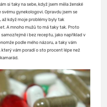
nám si taky na sebe, když jsem měla ženské
 ke svému gynekologovi. Opravdu jsem se
, až když moje problémy byly tak
ržet. A mnoho mužů to má taky tak. Proto
e samozřejmě i bez receptu, jako například v
 Jenomže podle mého názoru, a taky vám
ři, který vám poradí o sto procent lépe než
 kamarád.