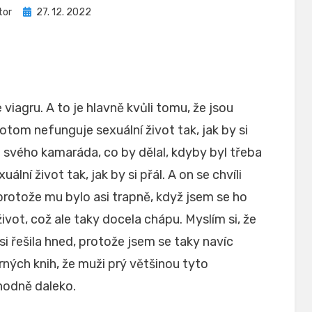
Zveřejněno
tor
27. 12. 2022
dne
agru. A to je hlavně kvůli tomu, že jsou
potom nefunguje sexuální život tak, jak by si
a svého kamaráda, co by dělal, kdyby byl třeba
lní život tak, jak by si přál. A on se chvíli
protože mu bylo asi trapně, když jsem se ho
ivot, což ale taky docela chápu. Myslím si, že
i řešila hned, protože jsem se taky navíc
ných knih, že muži prý většinou tyto
hodně daleko.