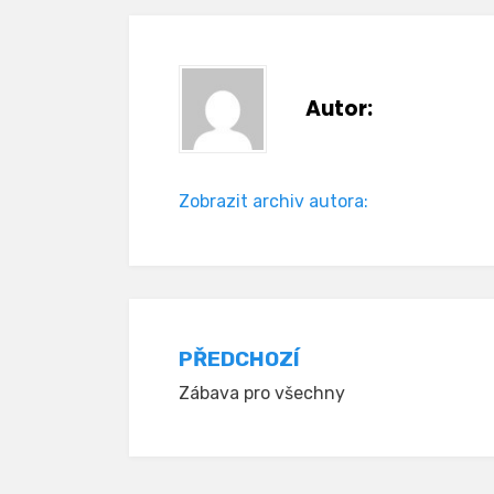
Autor:
Zobrazit archiv autora:
Navigace
PŘEDCHOZÍ
Zábava pro všechny
pro
příspěvek