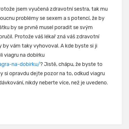
rotože jsem vyučená zdravotní sestra, tak mu
oucnu problémy se sexem a s potencí, že by
ačátku by se prvně musel poradit se svým
ručil. Protože váš lékař zná váš zdravotní
ry by vám taky vyhovoval. A kde byste si ji
li viagru na dobírku
agra-na-dobirku/
? Jistě, chápu, že byste to
ždy si opravdu dejte pozor na to, odkud viagru
vkování, nikdy neberte více, než je uvedeno.