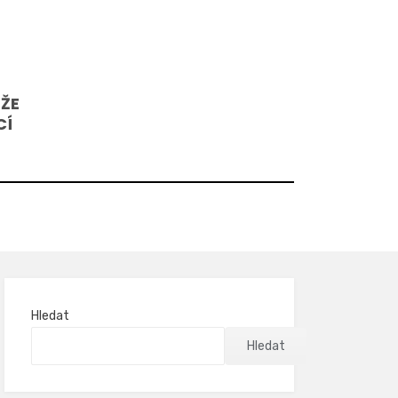
 ŽE
CÍ
Hledat
Hledat