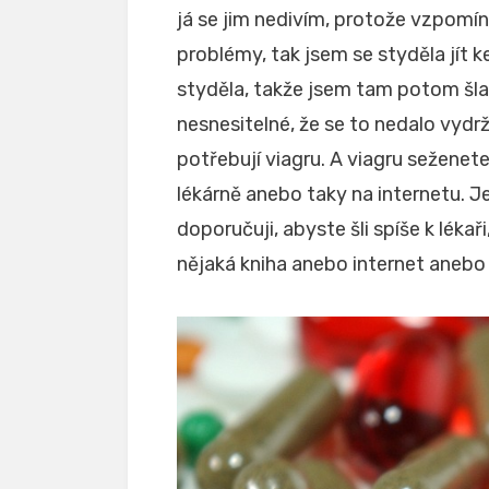
já se jim nedivím, protože vzpomí
problémy, tak jsem se styděla jít
styděla, takže jsem tam potom šla
nesnesitelné, že se to nedalo vyd
potřebují viagru. A viagru seženet
lékárně anebo taky na internetu.
doporučuji, abyste šli spíše k léka
nějaká kniha anebo internet anebo