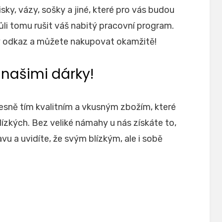
misky, vázy, sošky a jiné, které pro vás budou
ůli tomu rušit váš nabitý pracovní program.
vý odkaz a můžete nakupovat okamžitě!
 našimi dárky!
esně tím kvalitním a vkusným zbožím, které
ízkých. Bez veliké námahy u nás získáte to,
avu a uvidíte, že svým blízkým, ale i sobě