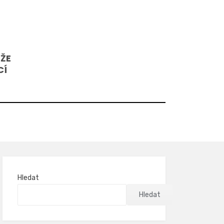
 ŽE
CÍ
Hledat
Hledat