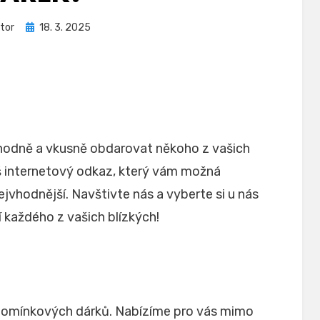
Zveřejněno
tor
18. 3. 2025
dne
vhodně a vkusně obdarovat někoho z vašich
š internetový odkaz, který vám možná
vhodnější. Navštivte nás a vyberte si u nás
í každého z vašich blízkých!
upomínkových dárků. Nabízíme pro vás mimo