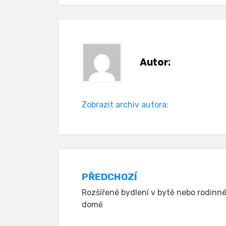
Autor:
Zobrazit archiv autora:
Navigace
PŘEDCHOZÍ
Rozšířené bydlení v bytě nebo rodinn
pro
domě
příspěvek