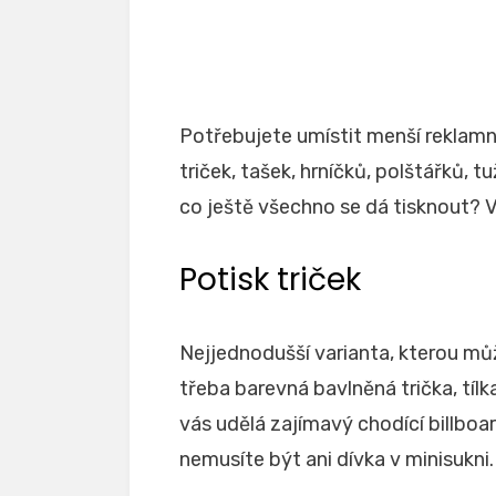
Potřebujete umístit menší reklam
triček, tašek, hrníčků, polštářků, t
co ještě všechno se dá tisknout? V
Potisk triček
Nejjednodušší varianta, kterou můž
třeba barevná bavlněná trička, tílka,
vás udělá zajímavý chodící billboa
nemusíte být ani dívka v minisukni.