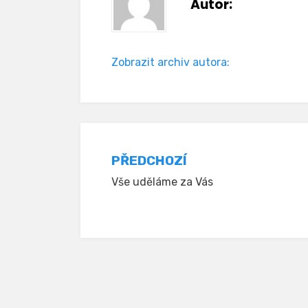
Autor:
Zobrazit archiv autora:
Navigace
PŘEDCHOZÍ
Vše uděláme za Vás
pro
příspěvek