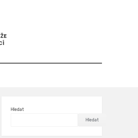
 ŽE
CÍ
Hledat
Hledat