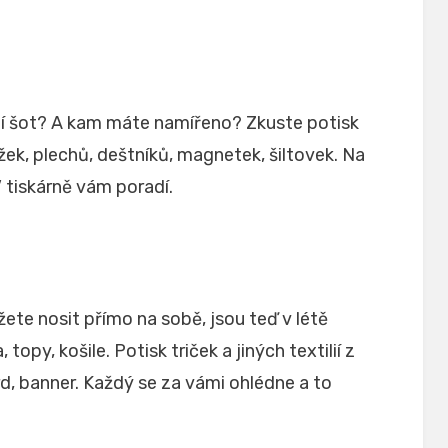
dne
ní šot? A kam máte namířeno? Zkuste potisk
užek, plechů, deštníků, magnetek, šiltovek. Na
 tiskárně vám poradí.
ete nosit přímo na sobě, jsou teď v létě
 topy, košile. Potisk triček a jiných textilií z
rd, banner. Každý se za vámi ohlédne a to