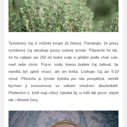
Tymiánový čaj si můžete koupit již hotový. Pamatujte, že pravý
tymiánový čaj obsahuje pouze sušený tymián. Připravíte ho tak,
že ho zalijete asi 250 ml horké vody a přidáte podle chuti cukr,
med nebo citrón. Pozor, voda, kterou budete čaj zalévat, by
neměla být úplně vroucí, ale jen horká. Louhujte čaj asi 5-10
minut.
Přestože je tymián bylinka pro nás prospěšná, neměli
bychom ji konzumovat ve velkém množství dlouhodobě.
Především ti, kteří mají citlivý žaludek by si měli dát pozor, stejně
tak i těhotné ženy.