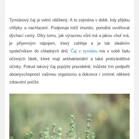
Tymiánový čaj je velmi oblíbený. A to zejména v době, kdy přijdou
chřipky a nachlazení. Podporuje totiž imunitu, pomáhá uvolňovat
dýchací cesty. Díky tomu, jak výraznou vůni má a jakou chuť má,
je příjemným nápojem, který zahřeje a je tak ideálním
společníkem do chladných dnů.
Čaj z tymiánu
má v sobě řadu
účinných látek, které mají antibakteriální a také protizánětlivé
účinky. Pokud takový čaj popíjíte pravidelně, můžete tím podpořit
obranyschopnost vašmeu organismu a dokonce i zmírnit některé
zdravotní potíže.