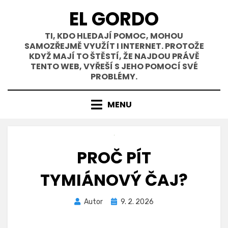
Přejít
EL GORDO
k
obsahu
TI, KDO HLEDAJÍ POMOC, MOHOU
SAMOZŘEJMĚ VYUŽÍT I INTERNET. PROTOŽE
KDYŽ MAJÍ TO ŠTĚSTÍ, ŽE NAJDOU PRÁVĚ
TENTO WEB, VYŘEŠÍ S JEHO POMOCÍ SVÉ
PROBLÉMY.
MENU
PROČ PÍT
TYMIÁNOVÝ ČAJ?
Zveřejněno
Autor
9. 2. 2026
dne