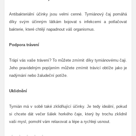
Antibakteriální účinky jsou velmi cenné. Tymiánový čaj pomáhá
díky svým účinným látkám bojovat s infekcemi a potlačovat
bakterie, které chtějí napadnout váš organismus.
Podpora trávení
Trápí vás vaše trávení? To můžete zmírnit díky tymiánovému čaji.
Jeho pravidelným popíjením můžete zmírnit trávicí obtíže jako je
nadýmání nebo žaludeční potíže.
Uklidnění
Tymián má v sobě také zklidňující účinky. Je tedy ideální, pokud
si chcete dát večer šálek horkého čaje, který by trochu zklidnil
vaši mysl, pomohl vám relaxovat a lépe a rychleji usnout.