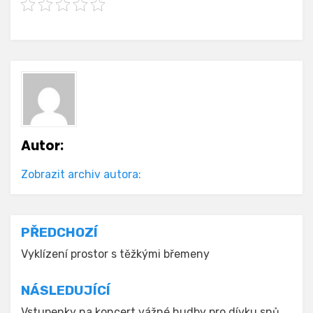
Autor:
Zobrazit archiv autora:
Navigace
PŘEDCHOZÍ
pro
Vyklízení prostor s těžkými břemeny
příspěvek
NÁSLEDUJÍCÍ
Vstupenky na koncert vážné hudby pro dívku snů