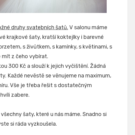
žné druhy svatebních šatů.
V salonu máme
é krajkové šaty, kratší koktejlky i barevné
orzetem, s živůtkem, s kamínky, s květinami, s
 mít z čeho vybírat.
u 300 Kč a slouží k jejich vyčištění. Žádná
aty. Každé nevěstě se věnujeme na maximum,
íru. Vše je třeba řešit s dostatečným
víli zabere.
všechny šaty, které u nás máme. Snadno si
ste si ráda vyzkoušela.