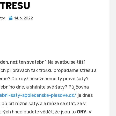
TRESU
Zveřejněno
tor
14. 6. 2022
dne
 den, než ten svatební. Na svatbu se těší
ních přípravách tak trošku propadáme stresu a
eme? Co když neseženeme ty pravé šaty?
tebního dne, a sháníte své šaty? Půjčovna
ebni-saty-spolecenske-plesove.cz/
je dnes
půjčit různé šaty, ale může se stát, že v
terých hned budete vědět, že jsou to
ONY
. V