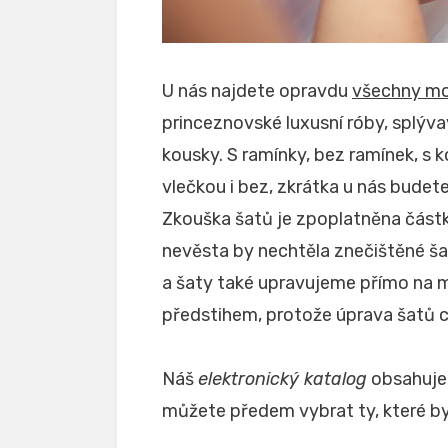
U nás najdete opravdu
všechny mo
princeznovské luxusní róby, splývav
kousky. S ramínky, bez ramínek, s k
vlečkou i bez, zkrátka u nás budete
Zkouška šatů je zpoplatněna částko
nevěsta by nechtěla znečištěné š
a šaty také upravujeme přímo na m
předstihem, protože úprava šatů ch
Náš
elektronický katalog
obsahuje 
můžete předem vybrat ty, které by