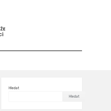
 ŽE
CÍ
Hledat
Hledat