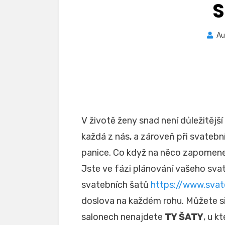
S
Au
V životě ženy snad není důležitější
každá z nás, a zároveň při svateb
panice. Co když na něco zapomen
Jste ve fázi plánování vašeho sva
svatebních šatů
https://www.svat
doslova na každém rohu. Můžete si 
salonech nenajdete
TY ŠATY
, u k