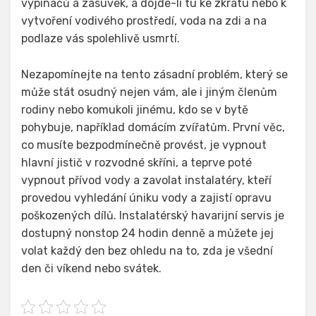
vypínačů a zásuvek, a dojde-li tu ke zkratu nebo k
vytvoření vodivého prostředí, voda na zdi a na
podlaze vás spolehlivě usmrtí.
Nezapomínejte na tento zásadní problém, který se
může stát osudný nejen vám, ale i jiným členům
rodiny nebo komukoli jinému, kdo se v bytě
pohybuje, například domácím zvířatům. První věc,
co musíte bezpodmínečně provést, je vypnout
hlavní jistič v rozvodné skříni, a teprve poté
vypnout přívod vody a zavolat instalatéry, kteří
provedou vyhledání úniku vody a zajistí opravu
poškozených dílů. Instalatérský havarijní servis je
dostupný nonstop 24 hodin denně a můžete jej
volat každý den bez ohledu na to, zda je všední
den či víkend nebo svátek.