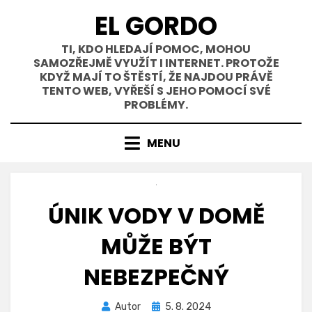
Přejít
EL GORDO
k
obsahu
TI, KDO HLEDAJÍ POMOC, MOHOU
SAMOZŘEJMĚ VYUŽÍT I INTERNET. PROTOŽE
KDYŽ MAJÍ TO ŠTĚSTÍ, ŽE NAJDOU PRÁVĚ
TENTO WEB, VYŘEŠÍ S JEHO POMOCÍ SVÉ
PROBLÉMY.
MENU
ÚNIK VODY V DOMĚ
MŮŽE BÝT
NEBEZPEČNÝ
Zveřejněno
Autor
5. 8. 2024