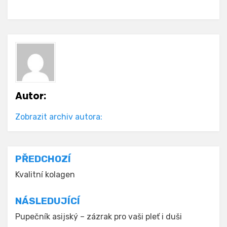
Autor:
Zobrazit archiv autora:
Navigace
PŘEDCHOZÍ
pro
Kvalitní kolagen
příspěvek
NÁSLEDUJÍCÍ
Pupečník asijský – zázrak pro vaši pleť i duši