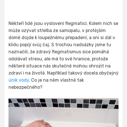
dne
Někteří lidé jsou vyslovení flegmatici. Kolem nich se
může ozývat střelba ze samopalu, v protějším
domě dojde k loupežnému přepadení, a oni si dál v
klidu popíjí svůj čaj. S trochou nadsázky jsme tu
naznačili, že zdravý flegmatismus sice pomáhá
odolávat stresu, ale má to své hranice, protože
některé situace nás skutečně mohou ohrozit na
zdraví i na životě. Například takový docela obyčejný
únik vody
. Co je na něm vlastně tak
nebezpečného?