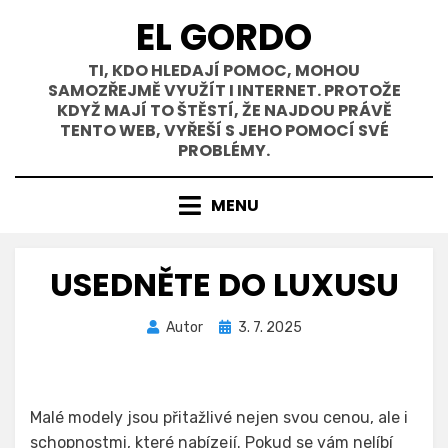
Přejít
EL GORDO
k
obsahu
TI, KDO HLEDAJÍ POMOC, MOHOU
SAMOZŘEJMĚ VYUŽÍT I INTERNET. PROTOŽE
KDYŽ MAJÍ TO ŠTĚSTÍ, ŽE NAJDOU PRÁVĚ
TENTO WEB, VYŘEŠÍ S JEHO POMOCÍ SVÉ
PROBLÉMY.
MENU
USEDNĚTE DO LUXUSU
Zveřejněno
Autor
3. 7. 2025
dne
Malé modely jsou přitažlivé nejen svou cenou, ale i
schopnostmi, které nabízejí. Pokud se vám nelíbí