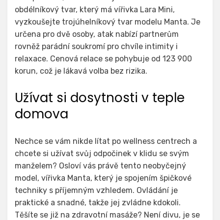
obdélníkový tvar, který má
vířivka
Lara Mini,
vyzkoušejte trojúhelníkový tvar modelu Manta. Je
určena pro dvě osoby, atak nabízí partnerům
rovněž parádní soukromí pro chvíle intimity i
relaxace. Cenová relace se pohybuje od 123 900
korun, což je lákavá volba bez rizika.
Užívat si dosytnosti v teple
domova
Nechce se vám nikde lítat po wellness centrech a
chcete si užívat svůj odpočinek v klidu se svým
manželem? Osloví vás právě tento neobyčejný
model, vířivka Manta, který je spojením špičkové
techniky s příjemným vzhledem. Ovládání je
praktické a snadné, takže jej zvládne kdokoli.
Těšíte se již na zdravotní masáže? Není divu, je se