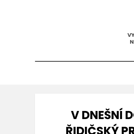
Přejít
k
obsahu
VY
N
V DNEŠNÍ 
ŘIDIČSKÝ P