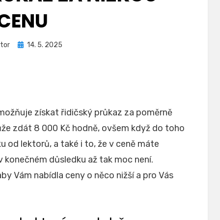
CENU
Zveřejněno
tor
14. 5. 2025
dne
možňuje získat řidičský průkaz za poměrně
může zdát 8 000 Kč hodně, ovšem když do toho
od lektorů, a také i to, že v ceně máte
 v konečném důsledku až tak moc není.
 aby Vám nabídla ceny o něco nižší a pro Vás