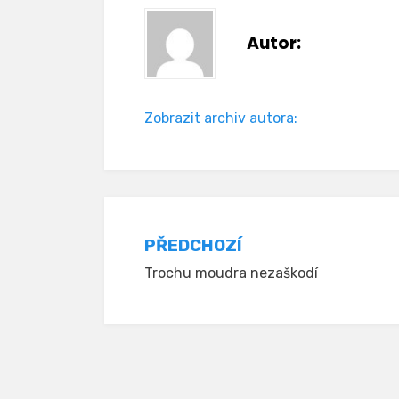
Autor:
Zobrazit archiv autora:
Navigace
PŘEDCHOZÍ
Trochu moudra nezaškodí
pro
příspěvek