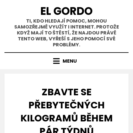
Přejít
EL GORDO
k
obsahu
TI, KDO HLEDAJÍ POMOC, MOHOU
SAMOZŘEJMĚ VYUŽÍT I INTERNET. PROTOŽE
KDYŽ MAJÍ TO ŠTĚSTÍ, ŽE NAJDOU PRÁVĚ
TENTO WEB, VYŘEŠÍ S JEHO POMOCÍ SVÉ
PROBLÉMY.
MENU
ZBAVTE SE
PŘEBYTEČNÝCH
KILOGRAMŮ BĚHEM
PÁR TÝDNŮ