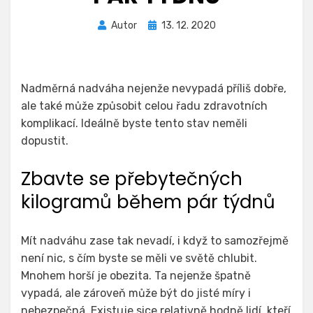
Zveřejněno
Autor
13. 12. 2020
dne
Nadměrná nadváha nejenže nevypadá příliš dobře,
ale také může způsobit celou řadu zdravotních
komplikací. Ideálně byste tento stav neměli
dopustit.
Zbavte se přebytečných
kilogramů během pár týdnů
Mít nadváhu zase tak nevadí, i když to samozřejmě
není nic, s čím byste se měli ve světě chlubit.
Mnohem horší je obezita. Ta nejenže špatně
vypadá, ale zároveň může být do jisté míry i
nebezpečná. Existuje sice relativně hodně lidí, kteří