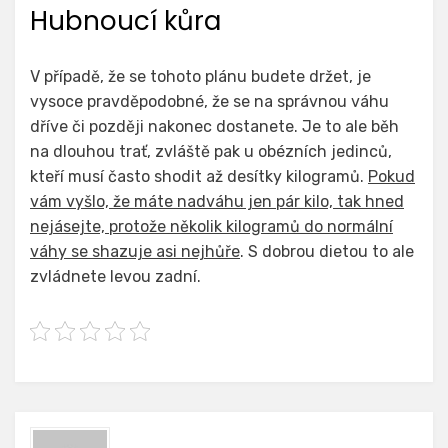
Hubnoucí kůra
V případě, že se tohoto plánu budete držet, je
vysoce pravděpodobné, že se na správnou váhu
dříve či později nakonec dostanete. Je to ale běh
na dlouhou trať, zvláště pak u obézních jedinců,
kteří musí často shodit až desítky kilogramů.
Pokud
vám vyšlo, že máte nadváhu jen pár kilo, tak hned
nejásejte, protože několik kilogramů do normální
váhy se shazuje asi nejhůře
. S dobrou dietou to ale
zvládnete levou zadní.