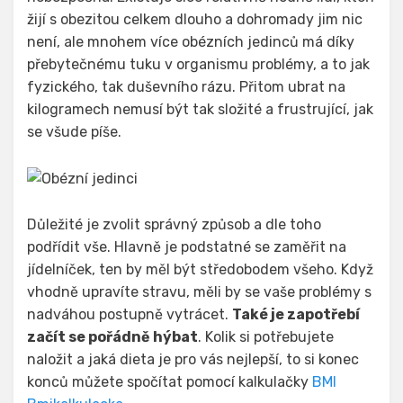
žijí s obezitou celkem dlouho a dohromady jim nic
není, ale mnohem více obézních jedinců má díky
přebytečnému tuku v organismu problémy, a to jak
fyzického, tak duševního rázu. Přitom ubrat na
kilogramech nemusí být tak složité a frustrující, jak
se všude píše.
Důležité je zvolit správný způsob a dle toho
podřídit vše. Hlavně je podstatné se zaměřit na
jídelníček, ten by měl být středobodem všeho. Když
vhodně upravíte stravu, měli by se vaše problémy s
nadváhou postupně vytrácet.
Také je zapotřebí
začít se pořádně hýbat
. Kolik si potřebujete
naložit a jaká dieta je pro vás nejlepší, to si konec
konců můžete spočítat pomocí kalkulačky
BMI