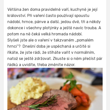
Většina žen doma pravidelně vaří, kuchyně je její
království. Při vaření často používají spoustu
nádobí, hrnce, pánve a další, jedou dvě, tři a někdy
dokonce i všechny plotýnky a ještě navíc trouba. A
potom na ně čeká velká hromada nádobí.
Slyšeli jste ale o vaření v takzvaném „pomalém
hrnci“? Dnešní doba je uspěchaná a určitě si
říkáte, že jste rádi, že stíháte vařit v normálním,
natož se ještě zdržovat. Zkuste si o něm přečíst pár
řádků a uvidíte, třeba změníte názor.