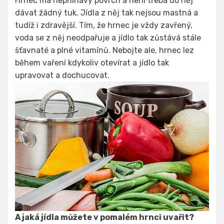
Hrnec má nepřilnavý povrch a není třeba do něj
dávat žádný tuk. Jídla z něj tak nejsou mastná a
tudíž i zdravější. Tím, že hrnec je vždy zavřený,
voda se z něj neodpařuje a jídlo tak zůstává stále
šťavnaté a plné vitamínů. Nebojte ale, hrnec lez
během vaření kdykoliv otevírat a jídlo tak
upravovat a dochucovat.
A jaká jídla můžete v pomalém hrnci uvařit?