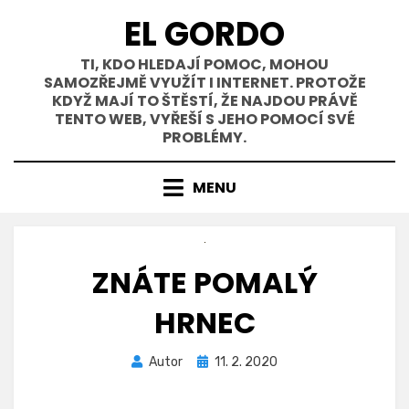
Přejít
EL GORDO
k
obsahu
TI, KDO HLEDAJÍ POMOC, MOHOU
SAMOZŘEJMĚ VYUŽÍT I INTERNET. PROTOŽE
KDYŽ MAJÍ TO ŠTĚSTÍ, ŽE NAJDOU PRÁVĚ
TENTO WEB, VYŘEŠÍ S JEHO POMOCÍ SVÉ
PROBLÉMY.
MENU
ZNÁTE POMALÝ
HRNEC
Zveřejněno
Autor
11. 2. 2020
dne