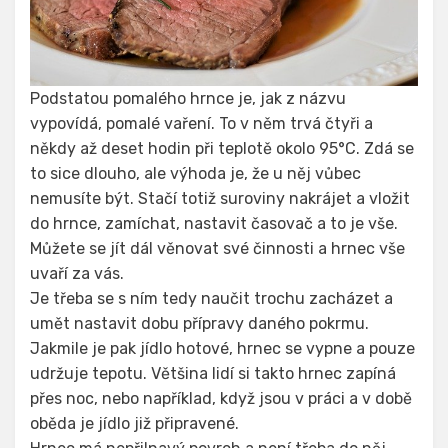
Podstatou pomalého hrnce je, jak z názvu
vypovídá, pomalé vaření. To v něm trvá čtyři a
někdy až deset hodin při teplotě okolo 95°C. Zdá se
to sice dlouho, ale výhoda je, že u něj vůbec
nemusíte být. Stačí totiž suroviny nakrájet a vložit
do hrnce, zamíchat, nastavit časovač a to je vše.
Můžete se jít dál věnovat své činnosti a hrnec vše
uvaří za vás.
Je třeba se s ním tedy naučit trochu zacházet a
umět nastavit dobu přípravy daného pokrmu.
Jakmile je pak jídlo hotové, hrnec se vypne a pouze
udržuje tepotu. Většina lidí si takto hrnec zapíná
přes noc, nebo například, když jsou v práci a v době
oběda je jídlo již připravené.