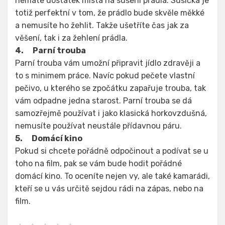
nemáte dostatek místa na sušení prádla. Sušička je
totiž perfektní v tom, že prádlo bude skvěle měkké
a nemusíte ho žehlit. Takže ušetříte čas jak za
věšení, tak i za žehlení prádla.
4.
Parní trouba
Parní trouba vám umožní připravit jídlo zdravěji a
to s minimem práce. Navíc pokud pečete vlastní
pečivo, u kterého se zpočátku zapařuje trouba, tak
vám odpadne jedna starost. Parní trouba se dá
samozřejmě používat i jako klasická horkovzdušná,
nemusíte používat neustále přídavnou páru.
5.
Domácí kino
Pokud si chcete pořádně odpočinout a podívat se u
toho na film, pak se vám bude hodit pořádné
domácí kino. To oceníte nejen vy, ale také kamarádi,
kteří se u vás určitě sejdou rádi na zápas, nebo na
film.