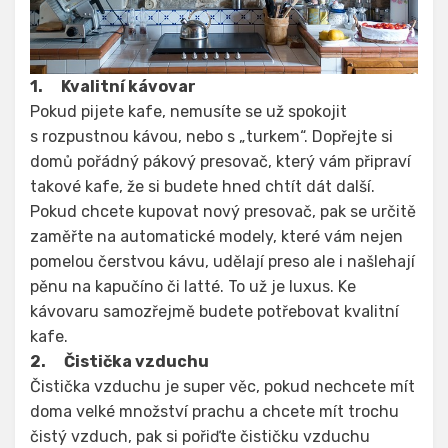
1.
Kvalitní kávovar
Pokud pijete kafe, nemusíte se už spokojit
s rozpustnou kávou, nebo s „turkem“. Dopřejte si
domů pořádný pákový presovač, který vám připraví
takové kafe, že si budete hned chtít dát další.
Pokud chcete kupovat nový presovač, pak se určitě
zaměřte na automatické modely, které vám nejen
pomelou čerstvou kávu, udělají preso ale i našlehají
pěnu na kapučíno či latté. To už je luxus. Ke
kávovaru samozřejmě budete potřebovat kvalitní
kafe.
2.
Čistička vzduchu
Čistička vzduchu je super věc, pokud nechcete mít
doma velké množství prachu a chcete mít trochu
čistý vzduch, pak si pořiďte čističku vzduchu