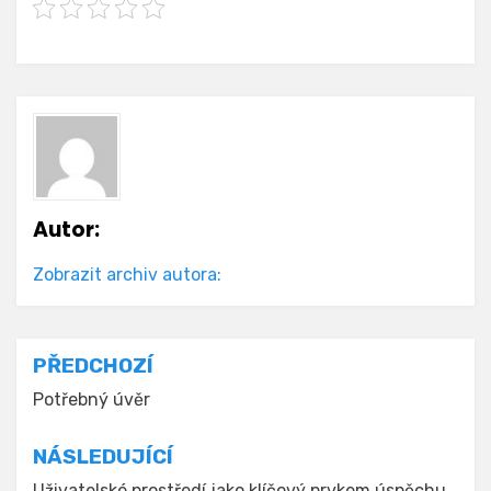
Autor:
Zobrazit archiv autora:
Navigace
PŘEDCHOZÍ
pro
Potřebný úvěr
příspěvek
NÁSLEDUJÍCÍ
Uživatelské prostředí jako klíčový prvkem úspěchu