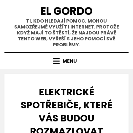
Přejít
EL GORDO
k
obsahu
TI, KDO HLEDAJÍ POMOC, MOHOU
SAMOZŘEJMĚ VYUŽÍT I INTERNET. PROTOŽE
KDYŽ MAJÍ TO ŠTĚSTÍ, ŽE NAJDOU PRÁVĚ
TENTO WEB, VYŘEŠÍ S JEHO POMOCÍ SVÉ
PROBLÉMY.
MENU
ELEKTRICKÉ
SPOTŘEBIČE, KTERÉ
VÁS BUDOU
ROZMAZLOVAT