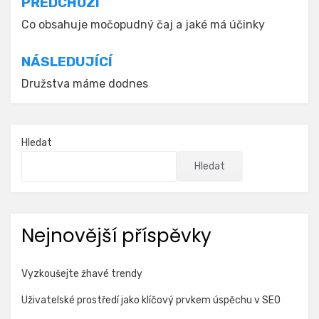
Navigace
PŘEDCHOZÍ
pro
Co obsahuje močopudný čaj a jaké má účinky
příspěvek
NÁSLEDUJÍCÍ
Družstva máme dodnes
Hledat
Hledat
Nejnovější příspěvky
Vyzkoušejte žhavé trendy
Uživatelské prostředí jako klíčový prvkem úspěchu v SEO