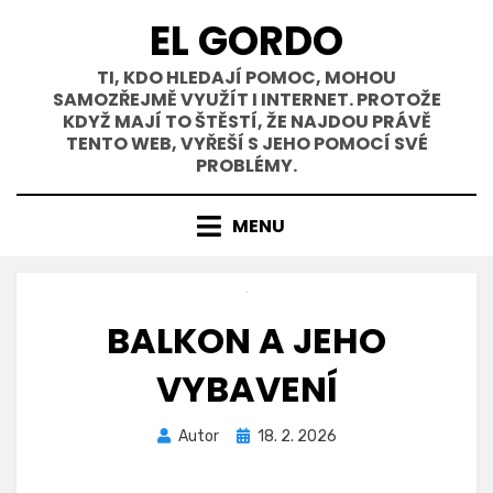
Přejít
EL GORDO
k
obsahu
TI, KDO HLEDAJÍ POMOC, MOHOU
SAMOZŘEJMĚ VYUŽÍT I INTERNET. PROTOŽE
KDYŽ MAJÍ TO ŠTĚSTÍ, ŽE NAJDOU PRÁVĚ
TENTO WEB, VYŘEŠÍ S JEHO POMOCÍ SVÉ
PROBLÉMY.
MENU
BALKON A JEHO
VYBAVENÍ
Zveřejněno
Autor
18. 2. 2026
dne