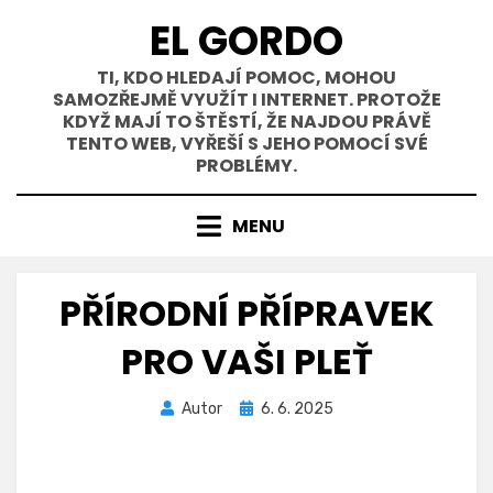
Přejít
EL GORDO
k
obsahu
TI, KDO HLEDAJÍ POMOC, MOHOU
SAMOZŘEJMĚ VYUŽÍT I INTERNET. PROTOŽE
KDYŽ MAJÍ TO ŠTĚSTÍ, ŽE NAJDOU PRÁVĚ
TENTO WEB, VYŘEŠÍ S JEHO POMOCÍ SVÉ
PROBLÉMY.
MENU
PŘÍRODNÍ PŘÍPRAVEK
PRO VAŠI PLEŤ
Zveřejněno
Autor
6. 6. 2025
dne