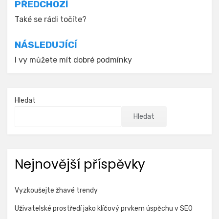
Navigace
PŘEDCHOZÍ
pro
Také se rádi točíte?
příspěvek
NÁSLEDUJÍCÍ
I vy můžete mít dobré podmínky
Hledat
Hledat
Nejnovější příspěvky
Vyzkoušejte žhavé trendy
Uživatelské prostředí jako klíčový prvkem úspěchu v SEO