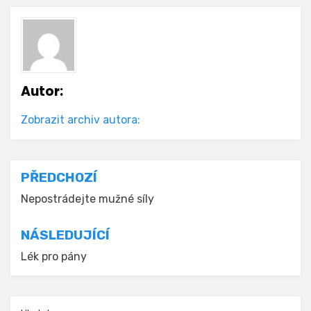
Autor:
Zobrazit archiv autora:
Navigace
PŘEDCHOZÍ
pro
Nepostrádejte mužné síly
příspěvek
NÁSLEDUJÍCÍ
Lék pro pány