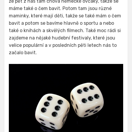
že pět z nás tam chová německé ovčáky, takže se
máme také o čem bavit. Potom tam jsou různé
maminky, které mají děti, takže se také mám o čem
bavit a potom se bavíme hlavně o sportu a nebo
také o knihách a skvělých filmech. Také moc rádi si
zajdeme na nějaké hudební festivaly, které jsou
velice populární a v posledních pěti letech nás to
začalo bavit.