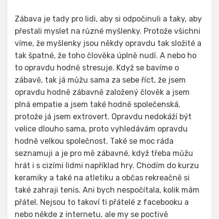
Zábava je tady pro lidi, aby si odpočinuli a taky, aby
přestali myslet na různé myšlenky. Protože všichni
víme, že myšlenky jsou někdy opravdu tak složité a
tak špatné, že toho člověka úplně nudí. A nebo ho
to opravdu hodně stresuje. Když se bavíme o
zábavě, tak já můžu sama za sebe říct, že jsem
opravdu hodně zábavně založený člověk a jsem
plná empatie a jsem také hodně společenská,
protože já jsem extrovert. Opravdu nedokáží být
velice dlouho sama, proto vyhledávám opravdu
hodně velkou společnost. Také se moc ráda
seznamuji a je pro mě zábavné, když třeba můžu
hrát i s cizími lidmi například hry. Chodím do kurzu
keramiky a také na atletiku a občas rekreačně si
také zahraji tenis. Ani bych nespočítala, kolik mám
přátel. Nejsou to takoví ti přátelé z facebooku a
nebo někde z internetu, ale my se poctivě