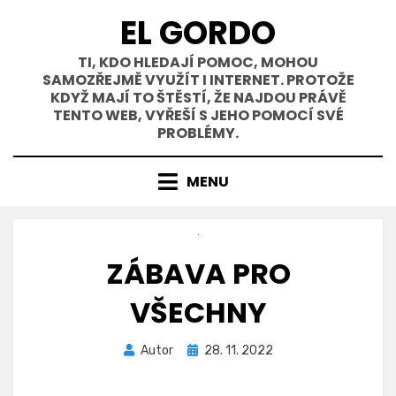
Přejít
EL GORDO
k
obsahu
TI, KDO HLEDAJÍ POMOC, MOHOU
SAMOZŘEJMĚ VYUŽÍT I INTERNET. PROTOŽE
KDYŽ MAJÍ TO ŠTĚSTÍ, ŽE NAJDOU PRÁVĚ
TENTO WEB, VYŘEŠÍ S JEHO POMOCÍ SVÉ
PROBLÉMY.
MENU
ZÁBAVA PRO
VŠECHNY
Zveřejněno
Autor
28. 11. 2022
dne