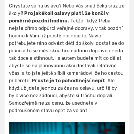
Chystáte se na oslavu? Nebo Vás snad čeká sraz ze
školy
? Pro jakékoli oslavy platí, že končí v
poměrně pozdní hodinu.
Takže i když třeba
nejste přímo odpůrci veřejné dopravy, v tak pozdní
hodinu k Vám už prostě nic nejede. Navíc
potřebujete ráno odvézt děti do školy, dostat se do
práce a to se městskou hromadnou dopravou nedá
tak docela stihnout. I s autem budete mít co dělat,
abyste se na plánovanou akci dostavili relativně
včas, a to jste ještě slíbili kamarádovi, že ho cestou
přiberete.
Prostě je to pohodlnější nepít
. Ale
když už jdete jednou za čas na oslavu, určitě by
bylo více než žádoucí, abyste si trochu dopřáli.
Samozřejmě ne za cenu, že usednete v
podroušeném stavu opět za volant.