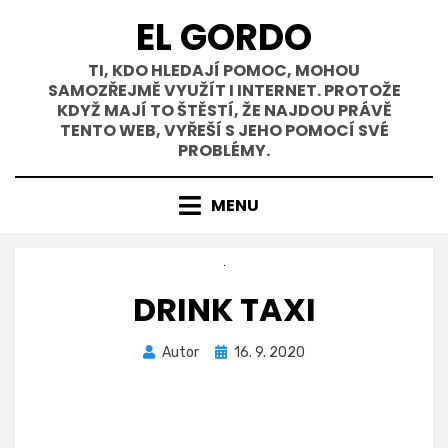
Přejít
EL GORDO
k
obsahu
TI, KDO HLEDAJÍ POMOC, MOHOU
SAMOZŘEJMĚ VYUŽÍT I INTERNET. PROTOŽE
KDYŽ MAJÍ TO ŠTĚSTÍ, ŽE NAJDOU PRÁVĚ
TENTO WEB, VYŘEŠÍ S JEHO POMOCÍ SVÉ
PROBLÉMY.
MENU
DRINK TAXI
Zveřejněno
Autor
16. 9. 2020
dne