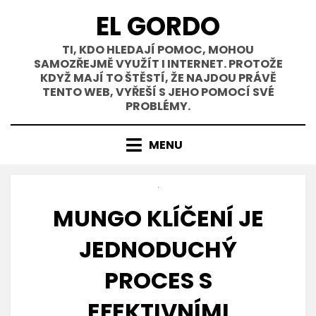
Přejít
EL GORDO
k
obsahu
TI, KDO HLEDAJÍ POMOC, MOHOU
SAMOZŘEJMĚ VYUŽÍT I INTERNET. PROTOŽE
KDYŽ MAJÍ TO ŠTĚSTÍ, ŽE NAJDOU PRÁVĚ
TENTO WEB, VYŘEŠÍ S JEHO POMOCÍ SVÉ
PROBLÉMY.
MENU
MUNGO KLÍČENÍ JE
JEDNODUCHÝ
PROCES S
EFEKTIVNÍMI