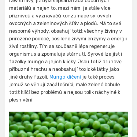
raw stravy, již byla sepsána řada odborných
materiálů a nejen to, mezi námi je stále více
příznivců a vyznavačů konzumace syrových
ovocných a zeleninových šťáv a plodů. Má to své
nesporné výhody, obsahují totiž všechny živiny v
přirozené podobě, posílené živými enzymy a energií
živé rostliny. Tím se současně lépe regeneruje
organismus a zpomaluje stárnutí. Syrové lze jíst i
fazolky mungo a jejich klíčky. Jsou totiž druhově
příbuzné hrachu a neobsahují toxické látky jako
jiné druhy fazolí.
Mungo klíčení
je také proces,
jemuž se věnují začátečníci, malé zelené bobule
totiž klíčí bez problémů a nejsou tolik náchylné k
plesnivění.