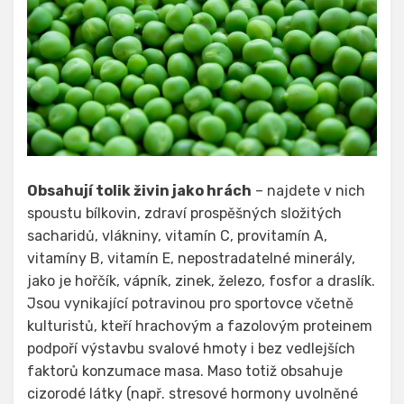
Obsahují tolik živin jako hrách
– najdete v nich
spoustu bílkovin, zdraví prospěšných složitých
sacharidů, vlákniny, vitamín C, provitamín A,
vitamíny B, vitamín E, nepostradatelné minerály,
jako je hořčík, vápník, zinek, železo, fosfor a draslík.
Jsou vynikající potravinou pro sportovce včetně
kulturistů, kteří hrachovým a fazolovým proteinem
podpoří výstavbu svalové hmoty i bez vedlejších
faktorů konzumace masa. Maso totiž obsahuje
cizorodé látky (např. stresové hormony uvolněné