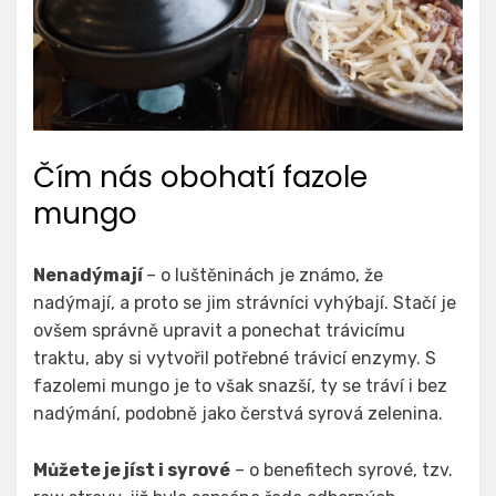
Čím nás obohatí fazole
mungo
Nenadýmají
– o luštěninách je známo, že
nadýmají, a proto se jim strávníci vyhýbají. Stačí je
ovšem správně upravit a ponechat trávicímu
traktu, aby si vytvořil potřebné trávicí enzymy. S
fazolemi mungo je to však snazší, ty se tráví i bez
nadýmání, podobně jako čerstvá syrová zelenina.
Můžete je jíst i syrové
– o benefitech syrové, tzv.