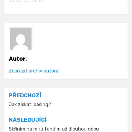
Autor:
Zobrazit archiv autora:
Navigace
PŘEDCHOZÍ
pro
Jak získat leasing?
příspěvek
NÁSLEDUJÍCÍ
Skříním na míru fandím už dlouhou dobu