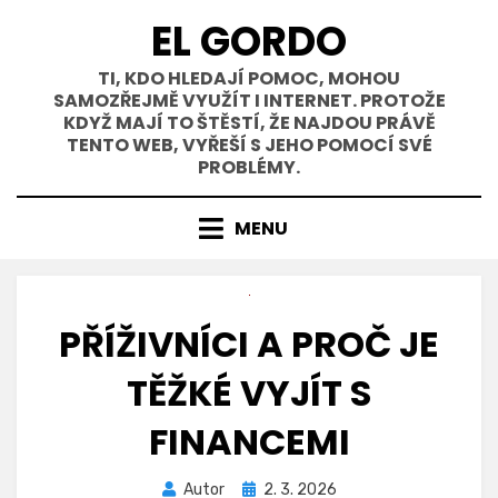
Přejít
EL GORDO
k
obsahu
TI, KDO HLEDAJÍ POMOC, MOHOU
SAMOZŘEJMĚ VYUŽÍT I INTERNET. PROTOŽE
KDYŽ MAJÍ TO ŠTĚSTÍ, ŽE NAJDOU PRÁVĚ
TENTO WEB, VYŘEŠÍ S JEHO POMOCÍ SVÉ
PROBLÉMY.
MENU
PŘÍŽIVNÍCI A PROČ JE
TĚŽKÉ VYJÍT S
FINANCEMI
Zveřejněno
Autor
2. 3. 2026