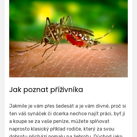
Jak poznat příživníka
Jakmile je vám přes šedesát a je vám divné, proč si
ten váš synáček či dcerka nechce najít práci, byť jí
a koupe se za vaše peníze, můžete splňovat
naprosto klasický příklad rodiče, který za svou
dobrotu přichází pomalu na žebrotu. Důchod jako