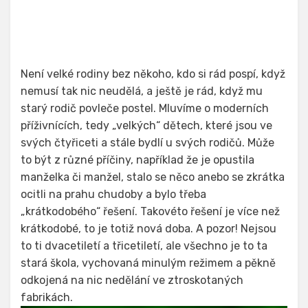
dne
Není velké rodiny bez někoho, kdo si rád pospí, když
nemusí tak nic neudělá, a ještě je rád, když mu
starý rodič povleče postel. Mluvíme o moderních
příživnících, tedy „velkých“ dětech, které jsou ve
svých čtyřiceti a stále bydlí u svých rodičů. Může
to být z různé příčiny, například že je opustila
manželka či manžel, stalo se něco anebo se zkrátka
ocitli na prahu chudoby a bylo třeba
„krátkodobého“ řešení. Takovéto řešení je více než
krátkodobé, to je totiž nová doba. A pozor! Nejsou
to ti dvacetiletí a třicetiletí, ale všechno je to ta
stará škola, vychovaná minulým režimem a pěkně
odkojená na nic nedělání ve ztroskotaných
fabrikách.