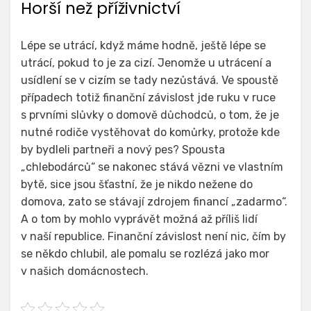
Horší než příživnictví
Lépe se utrácí, když máme hodně, ještě lépe se
utrácí, pokud to je za cizí. Jenomže u utrácení a
usídlení se v cizím se tady nezůstává. Ve spoustě
případech totiž finanční závislost jde ruku v ruce
s prvními slůvky o domově důchodců, o tom, že je
nutné rodiče vystěhovat do komůrky, protože kde
by bydleli partneři a nový pes? Spousta
„chlebodárců“ se nakonec stává vězni ve vlastním
bytě, sice jsou šťastní, že je nikdo nežene do
domova, zato se stávají zdrojem financí „zadarmo“.
A o tom by mohlo vyprávět možná až příliš lidí
v naší republice. Finanční závislost není nic, čím by
se někdo chlubil, ale pomalu se rozlézá jako mor
v našich domácnostech.