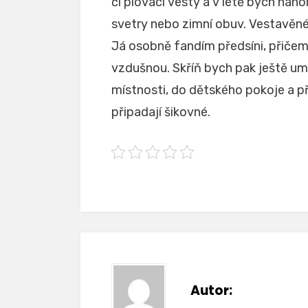
či plovací vesty a v létě bych naho
svetry nebo zimní obuv.
Vestavěné 
Já osobně fandím předsíni, přičemž
vzdušnou. Skříň bych pak ještě um
místnosti, do dětského pokoje a př
připadají šikovné.
Autor: