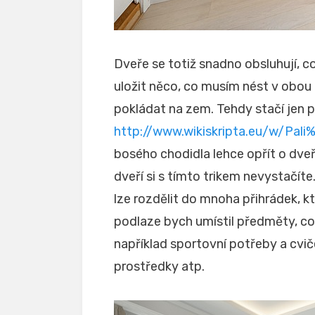
Dveře se totiž snadno obsluhují, což
uložit něco, co musím nést v obou 
pokládat na zem. Tehdy stačí jen p
http://www.wikiskripta.eu/w/P
bosého chodidla lehce opřít o dveř
dveří si s tímto trikem nevystačíte
lze rozdělit do mnoha přihrádek, k
podlaze bych umístil předměty, co 
například sportovní potřeby a cvič
prostředky atp.