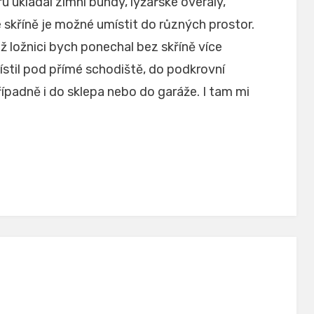
ru ukládal zimní bundy, lyžařské overaly,
skříně je možné umístit do různých prostor.
 ložnici bych ponechal bez skříně více
ístil pod přímé schodiště, do podkrovní
ípadně i do sklepa nebo do garáže. I tam mi