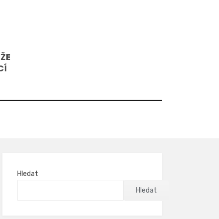
 ŽE
CÍ
Hledat
Hledat