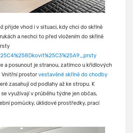
 přijde vhod i v situaci, kdy chci do skříně
rukách a nechci to před vložením do skříně
rsty
ali%25C4%258Dkovit%25C3%25A9_prsty
e a posunout je stranou, zatímco u křídlových
.
Vnitřní prostor
vestavěné skříně do chodby
teré zasahují od podlahy až ke stropu. K
se využívají v průběhu týdne jen občas,
ební pomůcky, úklidové prostředky, prací