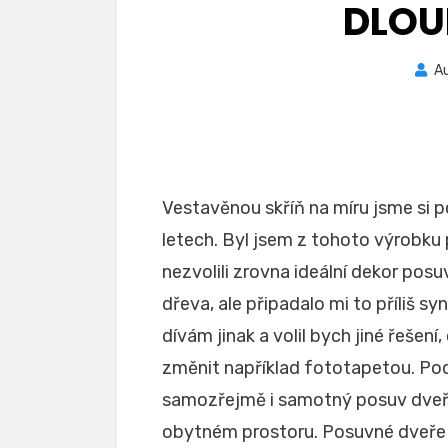
DLOU
A
Vestavěnou skříň na míru jsme si po
letech. Byl jsem z tohoto výrobku 
nezvolili zrovna ideální dekor pos
dřeva, ale připadalo mi to příliš s
dívám jinak a volil bych jiné řešen
změnit například fototapetou. Pods
samozřejmě i samotný posuv dveří
obytném prostoru.
Posuvné dveře