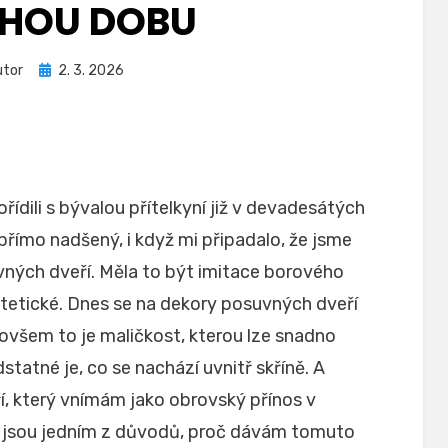
HOU DOBU
Zveřejněno
utor
2. 3. 2026
dne
řídili s bývalou přítelkyní již v devadesátých
přímo nadšený, i když mi připadalo, že jsme
uvných dveří. Měla to být imitace borového
yntetické. Dnes se na dekory posuvných dveří
í, ovšem to je maličkost, kterou lze snadno
tatné je, co se nachází uvnitř skříně. A
, který vnímám jako obrovský přínos v
 jsou jedním z důvodů, proč dávám tomuto