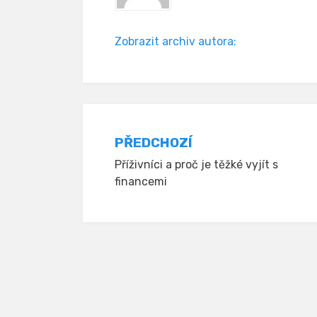
Zobrazit archiv autora:
Navigace
PŘEDCHOZÍ
Příživníci a proč je těžké vyjít s
pro
financemi
příspěvek